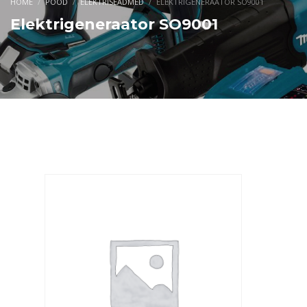
HOME
POOD
ELEKTRISEADMED
ELEKTRIGENERAATOR SO9001
Elektrigeneraator SO9001