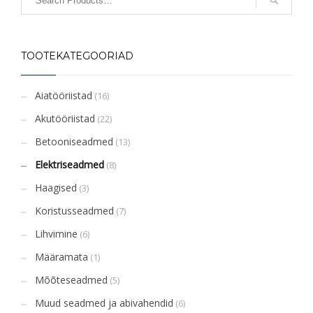
TOOTEKATEGOORIAD
Aiatööriistad
(16)
Akutööriistad
(22)
Betooniseadmed
(13)
Elektriseadmed
(8)
Haagised
(3)
Koristusseadmed
(7)
Lihvimine
(6)
Määramata
(1)
Mõõteseadmed
(5)
Muud seadmed ja abivahendid
(6)