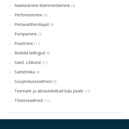
Naelutamine-klammerdamine
(4)
Perforeerimine
(9)
Pinnasetihendajad
(8)
Pumpamine
(3)
Puurimine
(11)
Redelid-tellingud
(8)
Saed, Lõikurid
(27)
Santehnika
(4)
Soojendusseadmed
(8)
Teemant-ja abrasiivkettad kulu peale
(13)
Tõsteseadmed
(11)